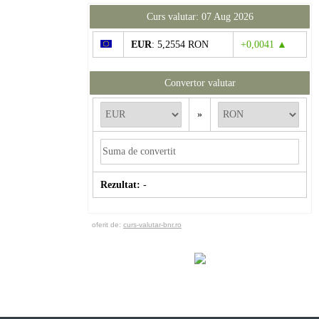
Curs valutar: 07 Aug 2026
EUR
: 5,2554 RON
+0,0041 ▲
Convertor valutar
»
Rezultat:
-
oferit de:
curs-valutar-bnr.ro