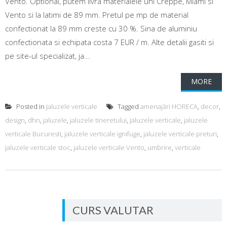
Vento. Optional, putem livra materialele uni Creppe, Miami si
Vento si la latimi de 89 mm. Pretul pe mp de material
confectionat la 89 mm creste cu 30 %. Sina de aluminiu
confectionata si echipata costa 7 EUR / m. Alte detalii gasiti si
pe site-ul specializat, ja...
MORE
Posted in
Jaluzele verticale
Tagged
amenajări HORECA
,
decor
,
design
,
dhn
,
jaluzele
,
jaluzele tineretului
,
jaluzele verticale
,
jaluzele
verticale Bucuresti
,
jaluzele verticale ignifuge
,
jaluzele verticale preturi
,
jaluzele verticale stoc
,
jaluzele verticale Vento
,
umbrire
,
verticale
CURS VALUTAR