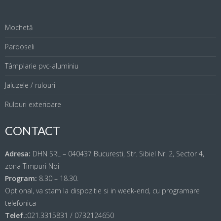
Mochetă
Pardoseli
Tâmplarie pvc-aluminiu
Jaluzele / rulouri
Rulouri exterioare
CONTACT
Adresa:
DHN SRL – 040437 Bucuresti, Str. Sibiel Nr. 2, Sector 4,
zona Timpuri Noi
Program:
8.30 – 18.30.
Optional, va stam la dispozitie si in week-end, cu programare
telefonica
Telef.:
021.3315831 / 0732124650