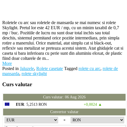
Roletele cu arc sau roletele de mansarda se mai numesc si rolete
Skylight. Pretul lor este 42 EUR / mp, cu un minim taxabil de 0,7
mp / buc. Pozitiile de lucru nu sunt doar total inchis sau total
deschis, sistemul permitand orice pozitie intermediara, prin simpla
rotire a manerului. Orice material, atat simplu cat si black-out,
reflexiv sau metalizat se preteaza acestui sistem. Atat ghidajele cat si
caseta si bara inferioara cu perie sunt din aluminiu eloxat, de plastic
fiind doar coltarele de m...
More
Posted in
Jaluzele
,
Rolete casetate
Tagged
rolete cu arc
,
rolete de
mansarda
,
rolete skylight
Curs valutar
Curs valutar: 06 Aug 2026
EUR
: 5,2513 RON
+0,0024 ▲
Convertor valutar
»