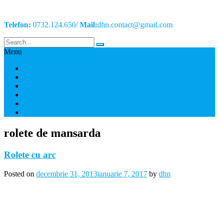
Telefon:
0732.124.650/
Mail:
dhn.contact@gmail.com
Menu
Acasa
Mochetă
Jaluzele / rulouri
Pardoseli
Tâmplarie pvc-aluminiu
Contact
rolete de mansarda
Rolete cu arc
Posted on
decembrie 31, 2013
ianuarie 7, 2017
by
dhn