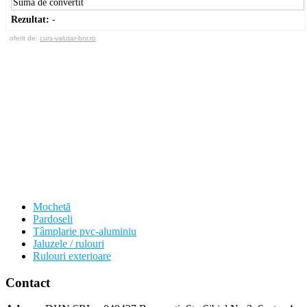
Rezultat:
-
oferit de:
curs-valutar-bnr.ro
Mochetă
Pardoseli
Tâmplarie pvc-aluminiu
Jaluzele / rulouri
Rulouri exterioare
Contact