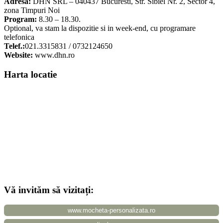
Adresa:
DHN SRL – 040437 Bucuresti, Str. Sibiel Nr. 2, Sector 4,
zona Timpuri Noi
Program:
8.30 – 18.30.
Optional, va stam la dispozitie si in week-end, cu programare
telefonica
Telef.:
021.3315831 / 0732124650
Website:
www.dhn.ro
Harta locatie
Vizualizare hartă mărită
Vă invităm să vizitați:
www.mocheta-personalizata.ro