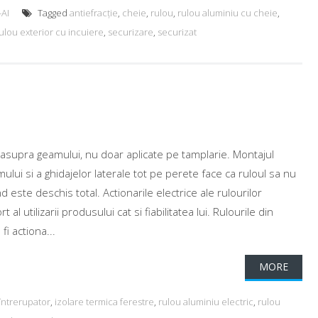
-AI
Tagged
antiefracție
,
cheie
,
rulou
,
rulou aluminiu cu cheie
,
ulou exterior cu incuiere
,
securizare
,
securizat
e
deasupra geamului, nu doar aplicate pe tamplarie. Montajul
ui si a ghidajelor laterale tot pe perete face ca ruloul sa nu
 este deschis total. Actionarile electrice ale rulourilor
l utilizarii produsului cat si fiabilitatea lui. Rulourile din
i actiona...
MORE
întrerupator
,
izolare termica ferestre
,
rulou aluminiu electric
,
rulou