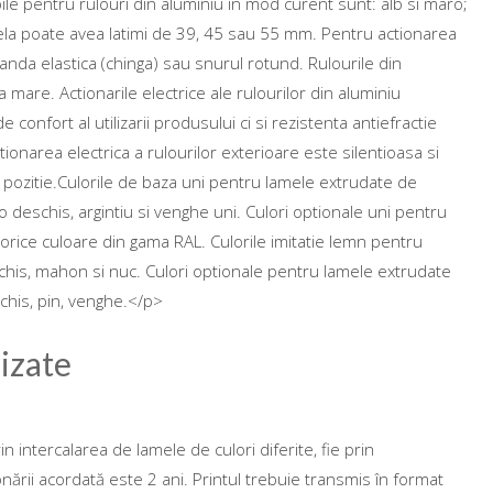
le pentru rulouri din aluminiu in mod curent sunt: alb si maro;
mela poate avea latimi de 39, 45 sau 55 mm. Pentru actionarea
anda elastica (chinga) sau snurul rotund. Rulourile din
a mare. Actionarile electrice ale rulourilor din aluminiu
confort al utilizarii produsului ci si rezistenta antiefractie
ionarea electrica a rulourilor exterioare este silentioasa si
ce pozitie.Culorile de baza uni pentru lamele extrudate de
o deschis, argintiu si venghe uni. Culori optionale uni pentru
 orice culoare din gama RAL. Culorile imitatie lemn pentru
 inchis, mahon si nuc. Culori optionale pentru lamele extrudate
schis, pin, venghe.</p>
izate
in intercalarea de lamele de culori diferite, fie prin
onării acordată este 2 ani. Printul trebuie transmis în format