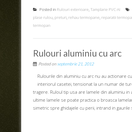
Posted in
Rulouri exterioare
,
Tamplarie PVC-AI
plase rulou
,
preturi
,
rehau termopane
,
reparatii termop
termopan
Rulouri aluminiu cu arc
Posted on
septembrie 21, 2012
Rulourile din aluminiu cu arc nu au actionare c
interiorul casetei, tensionat la un numar de t
tragere. Ruloul tip usa are lamele din aluminiu in 
ultime lamele se poate practica o broasca lamelara
simetric spre ghidajele cu perii, intrand in gaurile s