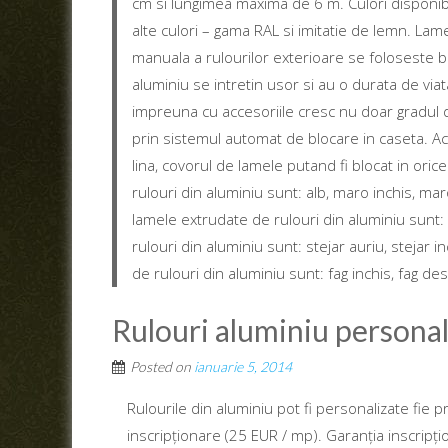
cm si lungimea maxima de 6 m. Culori disponibi
alte culori – gama RAL si imitatie de lemn. La
manuala a rulourilor exterioare se foloseste b
aluminiu se intretin usor si au o durata de viat
impreuna cu accesoriile cresc nu doar gradul de 
prin sistemul automat de blocare in caseta. Act
lina, covorul de lamele putand fi blocat in ori
rulouri din aluminiu sunt: alb, maro inchis, mar
lamele extrudate de rulouri din aluminiu sunt:
rulouri din aluminiu sunt: stejar auriu, stejar
de rulouri din aluminiu sunt: fag inchis, fag de
Rulouri aluminiu personal
Posted on
ianuarie 5, 2014
Rulourile din aluminiu pot fi personalizate fie pr
inscripționare (25 EUR / mp). Garanția inscripți