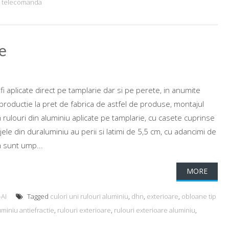
,
telecomanda
te
fi aplicate direct pe tamplarie dar si pe perete, in anumite
-productie la pret de fabrica de astfel de produse, montajul
 rulouri din aluminiu aplicate pe tamplarie, cu casete cuprinse
le din duraluminiu au perii si latimi de 5,5 cm, cu adancimi de
 sunt ump...
MORE
-AI
Tagged
culori uni rulouri aluminiu
,
dhn
,
exterioare
,
obloane tip
uminiu antiefractie
,
rulouri exterioare
,
rulouri exterioare aluminiu
,