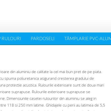
/ RULOURI
PARDOSELI
TÂMPLARIE PVC-ALU
re din aluminiu de calitate la cel mai bun pret de pe piata.
 cu spuma poliuretanica asigurand cresterea gradului de
buna protectie acustica. Rulourile exterioare sunt de doua mari
exterioare suprapuse. Rulourile exterioare suprapuse se
ie. Dimensiunile casetei rulourilor din aluminiu se aleg in
 intre 118 si 250 mm latime. Ghidajele cu perii au latimea de 5,5