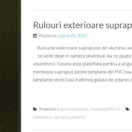
Rulouri exterioare supra
Posted on
august 21, 2012
Rulourile exterioare suprapuse din aluminiu se
se vede doar in camera (eventual, ea se poate 
voluminos). Caseta este plastifiata pentru a asig
monteaza suprapus peste tamplaria din PVC sau d
tamplariei vechi (sau inaltimea golului de zidarie) 
Posted in
Rulouri exterioare
,
Tamplarie PVC-AI
exterioare
,
suprapus
,
umbrire