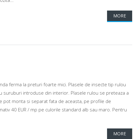
zita...
MORE
a ferma la preturi foarte mici. Plasele de insecte tip rulou
u suruburi introduse din interior. Plasele rulou se preteaza a
 se pot monta si separat fata de aceasta, pe profile de
mativ 40 EUR / mp pe culorile standard alb sau maro. Pentru
MORE