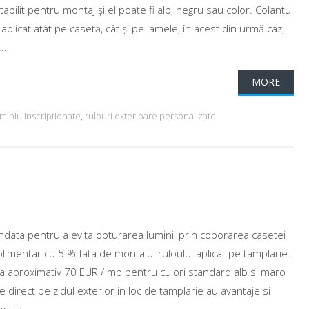
bilit pentru montaj și el poate fi alb, negru sau color. Colantul
 aplicat atât pe casetă, cât și pe lamele, în acest din urmă caz,
..
MORE
uminiu inscriptionate
,
rulouri exterioare personalizate
data pentru a evita obturarea luminii prin coborarea casetei
limentar cu 5 % fata de montajul ruloului aplicat pe tamplarie.
 la aproximativ 70 EUR / mp pentru culori standard alb si maro
e direct pe zidul exterior in loc de tamplarie au avantaje si