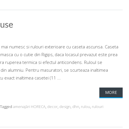
puse
 mai numesc si rulouri exterioare cu caseta ascunsa. Caseta
masca cu o cutie din Rigips, daca locasul prevazut este prea
ura ruperea termica si efectul anticondens. Ruloul se
in alumniu. Pentru masuratori, se scurteaza inaltimea
cu exact inaltimea casetei (11 ...
MORE
Tagged
amenajări HORECA
,
decor
,
design
,
dhn
,
rulou
,
rulouri