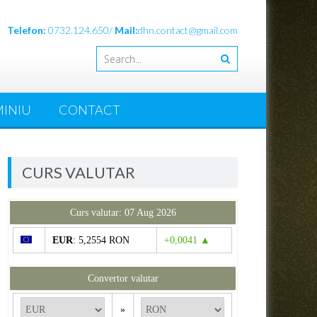
Telefon:
0732.124.650/
Mail:
dhn.contact@gmail.com
MINIU
CONTACT
CURS VALUTAR
Curs valutar: 07 Aug 2026
EUR
: 5,2554 RON
+0,0041 ▲
Convertor valutar
»