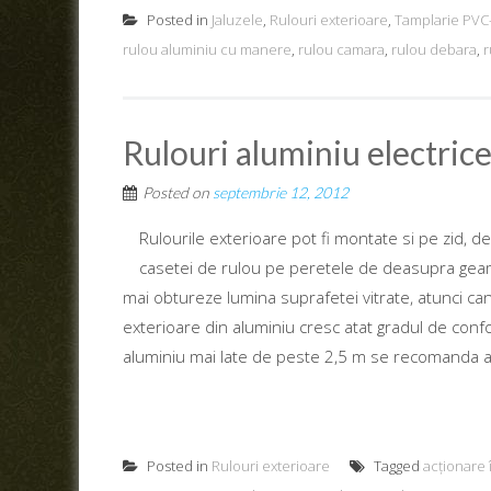
Posted in
Jaluzele
,
Rulouri exterioare
,
Tamplarie PVC
rulou aluminiu cu manere
,
rulou camara
,
rulou debara
,
r
Rulouri aluminiu electric
Posted on
septembrie 12, 2012
Rulourile exterioare pot fi montate si pe zid, 
casetei de rulou pe peretele de deasupra geamul
mai obtureze lumina suprafetei vitrate, atunci cand
exterioare din aluminiu cresc atat gradul de confort a
aluminiu mai late de peste 2,5 m se recomanda a f
Posted in
Rulouri exterioare
Tagged
acționare 