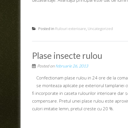
dezavantaje. Avantajul principal este dat de lumino
Posted in
Rulouri exterioare
,
Uncategorized
Plase insecte rulou
Posted on
februarie 26, 2013
Confectionam plase rulou in 24 ore de la comand
se monteaza aplicate pe exteriorul tamplariei c
fi incorporate in caseta rulourilor interioare dar
compensare. Pretul unei plase rulou este aproxi
culori imitatie lemn, pretul creste cu 20 %.