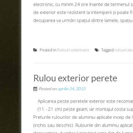
electronic, cu minim 24 ore înainte de termenul sta
de exterior este rezistent la intemperii și poate fi
decuparea va urmări spațiul dintre lamele, spațiu.
Posted in
Rulouri exterioare
Tagged
rulouri al
Rulou exterior perete
Posted on
aprilie 24, 2013
Aplicarea peste peretele exterior este recoman
(11 - 21 cm) peste geam, iar montajul costa sup
Preturile rulourilor de aluminiu aplicate incep de
(inchis sau deschis). Rulourile din aluminiu aplicat