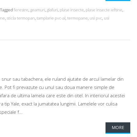
Tagged
ferestre
,
geamuri
,
glafuri
,
plase insecte
,
plase insecte ieftine
,
ane
,
sticla termopan
,
tamplarie pvc-al
,
termopane
,
usi pvc
,
usi
u snur sau tabachera, ele ruland ajutate de arcul lamelar din
ure. Pot fi prevazute cu unul sau doua manere simple de
afara de ultima lamela care este din otel. In interiorul acestei
 tip Yale, exact la jumatatea lungimii. Lamelele vor culisa
peciale f...
MORE