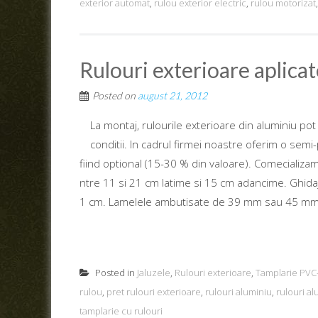
exterior automat
,
rulou exterior electric
,
rulou motorizat
Rulouri exterioare aplica
Posted on
august 21, 2012
La montaj, rulourile exterioare din aluminiu pot 
conditii. In cadrul firmei noastre oferim o semi
fiind optional (15-30 % din valoare). Comecializam
ntre 11 si 21 cm latime si 15 cm adancime. Ghidaje
1 cm. Lamelele ambutisate de 39 mm sau 45 mm
Posted in
Jaluzele
,
Rulouri exterioare
,
Tamplarie PVC
rulou
,
pret rulouri exterioare
,
rulouri aluminiu
,
rulouri al
tamplarie cu rulouri