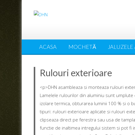
ACASA
MOCHETĂ
JALUZELE 
Rulouri exterioare
<p>DHN asambleaza si monteaza rulouri exterioa
Lamelele rulourilor din aluminiu sunt umplute
izolare termica, obturarea luminii 100 % si o 
tipuri: rulouri exterioare aplicate si rulouri 
clipseaza direct pe ferestra sau usa de tamplar
functie de inaltimea intregului sistem si pot fi