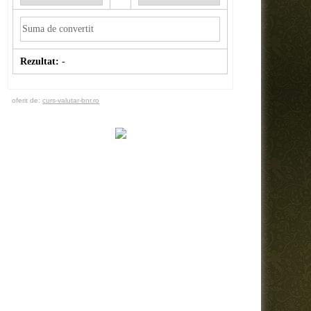
Rezultat:
-
oferit de:
curs-valutar-bnr.ro