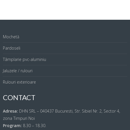
Mochetă
Pardoseli
Tâmplarie pvc-aluminiu
Jaluzele / rulouri
Rulouri exterioare
CONTACT
Adresa:
DHN SRL – 040437 Bucuresti, Str. Sibiel Nr. 2, Sector 4,
zona Timpuri Noi
Program:
8.30 – 18.30.