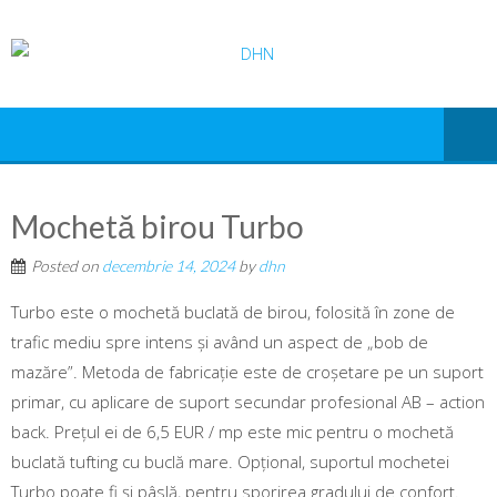
Mochetă birou Turbo
Posted on
decembrie 14, 2024
by
dhn
Turbo este o mochetă buclată de birou, folosită în zone de
trafic mediu spre intens și având un aspect de „bob de
mazăre”. Metoda de fabricație este de croșetare pe un suport
primar, cu aplicare de suport secundar profesional AB – action
back. Prețul ei de 6,5 EUR / mp este mic pentru o mochetă
buclată tufting cu buclă mare. Opțional, suportul mochetei
Turbo poate fi și pâslă, pentru sporirea gradului de confort.