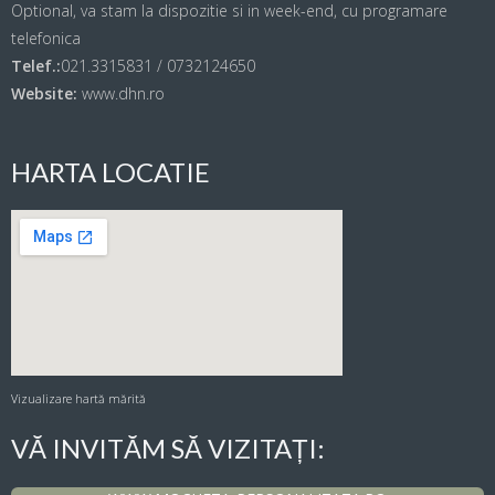
Optional, va stam la dispozitie si in week-end, cu programare
telefonica
Telef.:
021.3315831 / 0732124650
Website:
www.dhn.ro
HARTA LOCATIE
Vizualizare hartă mărită
VĂ INVITĂM SĂ VIZITAȚI: