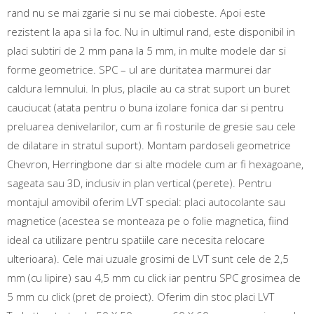
rand nu se mai zgarie si nu se mai ciobeste. Apoi este
rezistent la apa si la foc. Nu in ultimul rand, este disponibil in
placi subtiri de 2 mm pana la 5 mm, in multe modele dar si
forme geometrice. SPC – ul are duritatea marmurei dar
caldura lemnului. In plus, placile au ca strat suport un buret
cauciucat (atata pentru o buna izolare fonica dar si pentru
preluarea denivelarilor, cum ar fi rosturile de gresie sau cele
de dilatare in stratul suport). Montam pardoseli geometrice
Chevron, Herringbone dar si alte modele cum ar fi hexagoane,
sageata sau 3D, inclusiv in plan vertical (perete). Pentru
montajul amovibil oferim LVT special: placi autocolante sau
magnetice (acestea se monteaza pe o folie magnetica, fiind
ideal ca utilizare pentru spatiile care necesita relocare
ulterioara). Cele mai uzuale grosimi de LVT sunt cele de 2,5
mm (cu lipire) sau 4,5 mm cu click iar pentru SPC grosimea de
5 mm cu click (pret de proiect). Oferim din stoc placi LVT