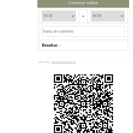
Convertor valutar
»
Rezultat:
-
oferit de:
curs-valutar-bnr.ro