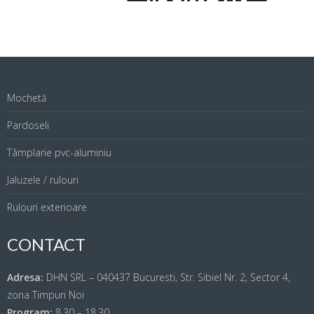
Mochetă
Pardoseli
Tâmplarie pvc-aluminiu
Jaluzele / rulouri
Rulouri exterioare
CONTACT
Adresa:
DHN SRL – 040437 Bucuresti, Str. Sibiel Nr. 2, Sector 4,
zona Timpuri Noi
Program:
8.30 – 18.30.