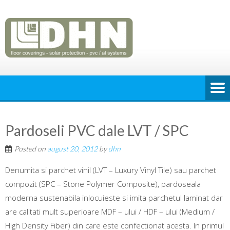
Pardoseli PVC dale LVT / SPC
Posted on
august 20, 2012
by
dhn
Denumita si parchet vinil (LVT – Luxury Vinyl Tile) sau parchet
compozit (SPC – Stone Polymer Composite), pardoseala
moderna sustenabila inlocuieste si imita parchetul laminat dar
are calitati mult superioare MDF – ului / HDF – ului (Medium /
High Density Fiber) din care este confectionat acesta. In primul