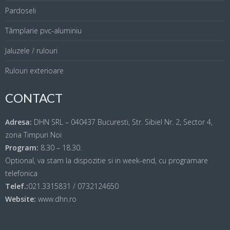
Pardoseli
Tâmplarie pvc-aluminiu
Jaluzele / rulouri
Rulouri exterioare
CONTACT
Adresa:
DHN SRL – 040437 Bucuresti, Str. Sibiel Nr. 2, Sector 4,
zona Timpuri Noi
Program:
8.30 – 18.30.
Optional, va stam la dispozitie si in week-end, cu programare
telefonica
Telef.:
021.3315831 / 0732124650
Website:
www.dhn.ro