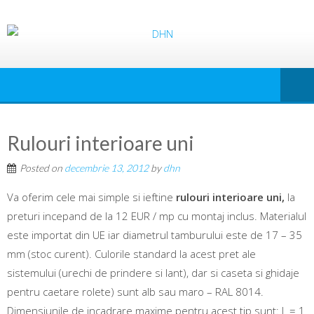
Rulouri interioare uni
Posted on
decembrie 13, 2012
by
dhn
Va oferim cele mai simple si ieftine
rulouri interioare uni,
la
preturi incepand de la 12 EUR / mp cu montaj inclus. Materialul
este importat din UE iar diametrul tamburului este de 17 – 35
mm (stoc curent). Culorile standard la acest pret ale
sistemului (urechi de prindere si lant), dar si caseta si ghidaje
pentru caetare rolete) sunt alb sau maro – RAL 8014.
Dimensiunile de incadrare maxime pentru acest tip sunt: L = 1