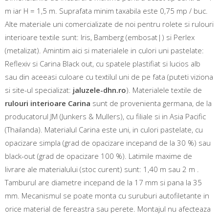
m iar H = 1,5 m. Suprafata minim taxabila este 0,75 mp / buc.
Alte materiale uni comercializate de noi pentru rolete si rulouri
interioare textile sunt: Iris, Bamberg (embosat|) si Perlex
(metalizat). Amintim aici si materialele in culori uni pastelate:
Reflexiv si Carina Black out, cu spatele plastifiat si lucios alb
sau din aceeasi culoare cu textilul uni de pe fata (puteti viziona
si site-ul specializat:
jaluzele-dhn.ro
). Materialele textile de
rulouri interioare Carina
sunt de provenienta germana, de la
producatorul JM (Junkers & Mullers), cu filiale si in Asia Pacific
(Thailanda). Materialul Carina este uni, in culori pastelate, cu
opacizare simpla (grad de opacizare incepand de la 30 %) sau
black-out (grad de opacizare 100 %). Latimile maxime de
livrare ale materialului (stoc curent) sunt: 1,40 m sau 2 m .
Tamburul are diametre incepand de la 17 mm si pana la 35
mm. Mecanismul se poate monta cu suruburi autofiletante in
orice material de fereastra sau perete. Montajul nu afecteaza