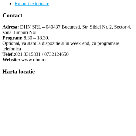
Rulouri exterioare
Contact
Adresa:
DHN SRL – 040437 Bucuresti, Str. Sibiel Nr. 2, Sector 4,
zona Timpuri Noi
Program:
8.30 – 18.30.
Optional, va stam la dispozitie si in week-end, cu programare
telefonica
Telef.:
021.3315831 / 0732124650
Website:
www.dhn.ro
Harta locatie
Vizualizare hartă mărită