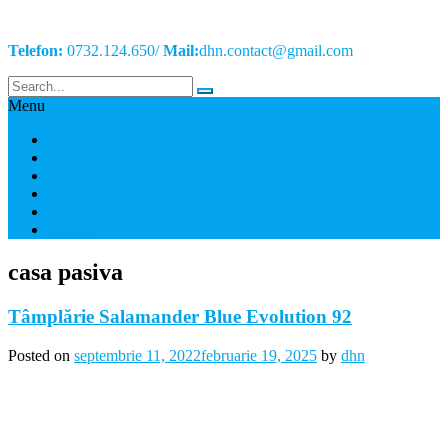
Telefon:
0732.124.650/
Mail:
dhn.contact@gmail.com
Menu
Acasa
Mochetă
Jaluzele / rulouri
Pardoseli
Tâmplarie pvc-aluminiu
Contact
casa pasiva
Tâmplărie Salamander Blue Evolution 92
Posted on
septembrie 11, 2022
februarie 19, 2025
by
dhn