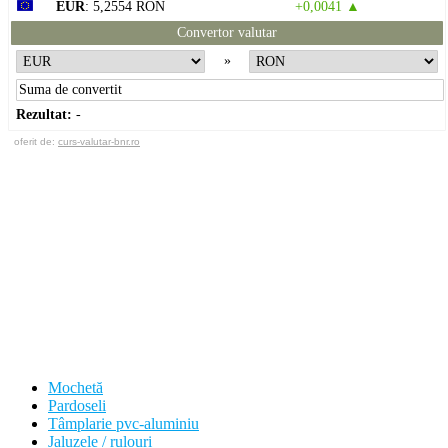
EUR
: 5,2554 RON
+0,0041 ▲
Convertor valutar
»
Rezultat:
-
oferit de:
curs-valutar-bnr.ro
Mochetă
Pardoseli
Tâmplarie pvc-aluminiu
Jaluzele / rulouri