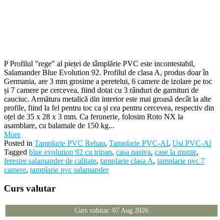
P Profilul "rege" al pieței de tâmplărie PVC este incontestabil,
Salamander Blue Evolution 92. Profilul de clasa A, produs doar în
Germania, are 3 mm grosime a peretelui, 6 camere de izolare pe toc
și 7 camere pe cercevea, fiind dotat cu 3 rânduri de garnituri de
cauciuc. Armătura metalică din interior este mai groasă decât la alte
profile, fiind la fel pentru toc ca și cea pentru cercevea, respectiv din
oțel de 35 x 28 x 3 mm. Ca feronerie, folosim Roto NX la
asamblare, cu balamale de 150 kg...
More
Posted in
Tamplarie PVC Rehau
,
Tamplarie PVC-AI
,
Usi PVC-Al
Tagged
blue evolution 92 cu tripan
,
casa pasiva
,
case la munte
,
ferestre salamander de calitate
,
tamplarie clasa A
,
tamplarie pvc 7
camere
,
tamplarie pvc salamander
Curs valutar
Curs valutar: 07 Aug 2026