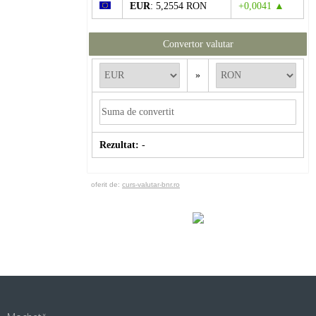
EUR
: 5,2554 RON
+0,0041 ▲
Convertor valutar
»
Rezultat:
-
oferit de:
curs-valutar-bnr.ro