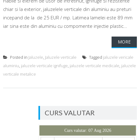
Fiabile si extrem de usor de intretinut, ignifuge si rezistente
chiar si la exterior, jaluzelele verticale din aluminiu au preturi
incepand de la de 25 EUR / mp. Latimea lamelei este 89 mm
iar sina este din aluminiu cu compomente injectie plastic...
MORE
Posted in
Jaluzele
,
Jaluzele verticale
Tagged
jaluzele vericale
aluminiu
,
jaluzele verticale ignifuge
,
jaluzele verticale medicale
,
jaluzele
verticale metalice
CURS VALUTAR
Curs valutar: 07 Aug 2026