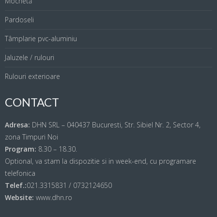
Mochetă
Pardoseli
Tâmplarie pvc-aluminiu
Jaluzele / rulouri
Rulouri exterioare
CONTACT
Adresa:
DHN SRL – 040437 Bucuresti, Str. Sibiel Nr. 2, Sector 4,
zona Timpuri Noi
Program:
8.30 – 18.30.
Optional, va stam la dispozitie si in week-end, cu programare
telefonica
Telef.:
021.3315831 / 0732124650
Website:
www.dhn.ro