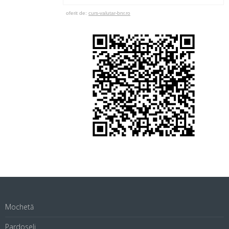
oferit de:
curs-valutar-bnr.ro
Mochetă
Pardoseli