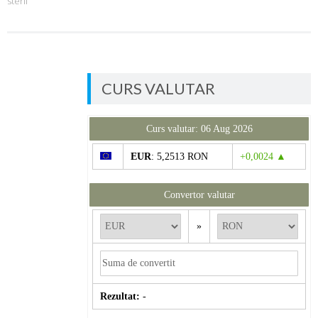
steril
CURS VALUTAR
Curs valutar: 06 Aug 2026
EUR
: 5,2513 RON
+0,0024 ▲
Convertor valutar
»
Rezultat:
-