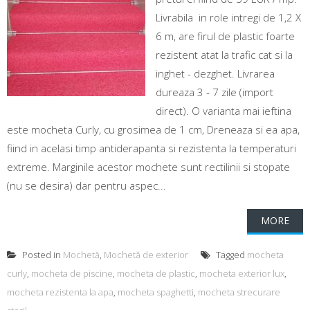
Livrabila in role intregi de 1,2 X
6 m, are firul de plastic foarte
rezistent atat la trafic cat si la
inghet - dezghet. Livrarea
dureaza 3 - 7 zile (import
direct). O varianta mai ieftina
este mocheta Curly, cu grosimea de 1 cm, Dreneaza si ea apa,
fiind in acelasi timp antiderapanta si rezistenta la temperaturi
extreme. Marginile acestor mochete sunt rectilinii si stopate
(nu se desira) dar pentru aspec...
MORE
Posted in
Mochetă
,
Mochetă de exterior
Tagged
mocheta
curly
,
mocheta de piscine
,
mocheta de plastic
,
mocheta exterior lux
,
mocheta rezistenta la apa
,
mocheta spaghetti
,
mocheta strecurare