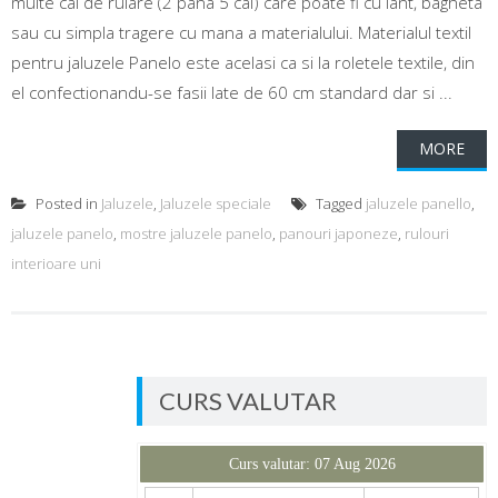
multe cai de rulare (2 pana 5 cai) care poate fi cu lant, bagheta
sau cu simpla tragere cu mana a materialului. Materialul textil
pentru jaluzele Panelo este acelasi ca si la roletele textile, din
el confectionandu-se fasii late de 60 cm standard dar si ...
MORE
Posted in
Jaluzele
,
Jaluzele speciale
Tagged
jaluzele panello
,
jaluzele panelo
,
mostre jaluzele panelo
,
panouri japoneze
,
rulouri
interioare uni
CURS VALUTAR
Curs valutar: 07 Aug 2026