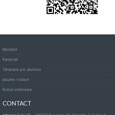
Mochetă
Pardoseli
Tâmplarie pvc-aluminiu
Jaluzele / rulouri
Rulouri exterioare
CONTACT