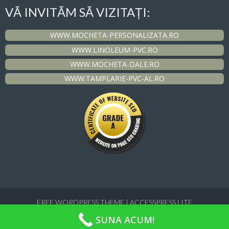
VĂ INVITĂM SĂ VIZITAȚI:
WWW.MOCHETA-PERSONALIZATA.RO
WWW.LINOLEUM-PVC.RO
WWW.MOCHETA-DALE.RO
WWW.TAMPLARIE-PVC-AL.RO
FREE WORDPRESS THEME
|
ACCESSPRESS LITE
SUNA ACUM!
COPYRIGHT © 2026
DHN