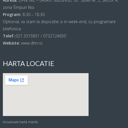
Adresa:
DHN SRL – 040437 Bucuresti, Str. Sibiel Nr. 2, Sector 4,
zona Timpuri Noi
Program:
8.30 – 18.30.
Optional, va stam la dispozitie si in week-end, cu programare
telefonica
Telef.:
021.3315831 / 0732124650
Website:
www.dhn.ro
HARTA LOCATIE
Vizualizare hartă mărită