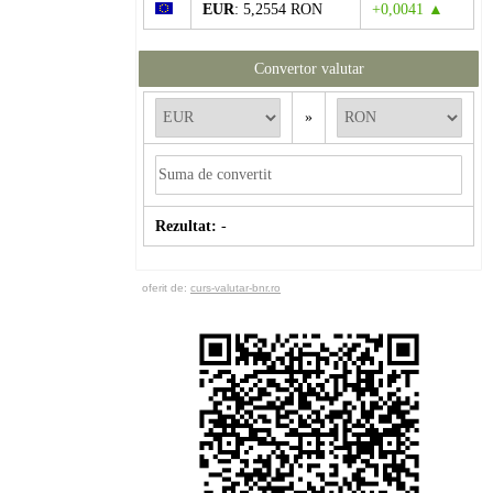
EUR
: 5,2554 RON
+0,0041 ▲
Convertor valutar
»
Rezultat:
-
oferit de:
curs-valutar-bnr.ro