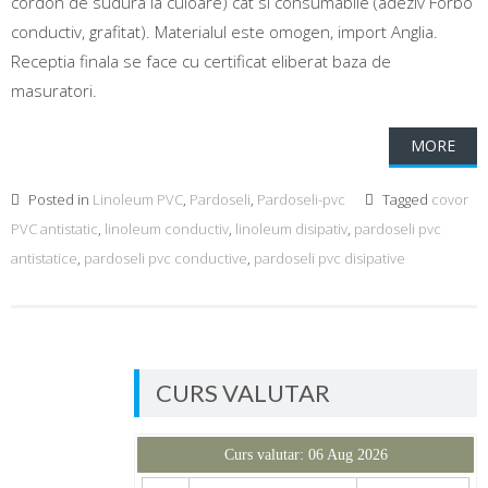
cordon de sudura la culoare) cat si consumabile (adeziv Forbo
conductiv, grafitat). Materialul este omogen, import Anglia.
Receptia finala se face cu certificat eliberat baza de
masuratori.
MORE
Posted in
Linoleum PVC
,
Pardoseli
,
Pardoseli-pvc
Tagged
covor
PVC antistatic
,
linoleum conductiv
,
linoleum disipativ
,
pardoseli pvc
antistatice
,
pardoseli pvc conductive
,
pardoseli pvc disipative
CURS VALUTAR
Curs valutar: 06 Aug 2026