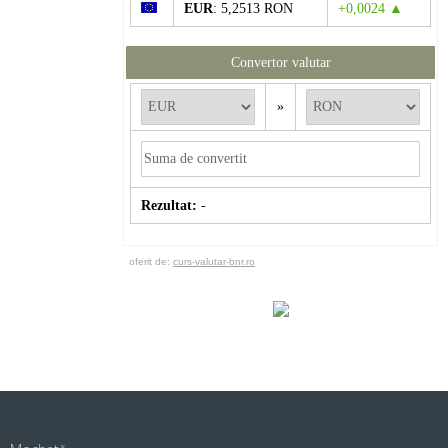
EUR
: 5,2513 RON
+0,0024 ▲
Convertor valutar
»
Rezultat:
-
oferit de:
curs-valutar-bnr.ro