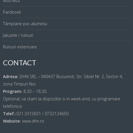
Mochetă
Pardoseli
Tâmplarie pvc-aluminiu
Jaluzele / rulouri
Rulouri exterioare
CONTACT
Adresa:
DHN SRL – 040437 Bucuresti, Str. Sibiel Nr. 2, Sector 4,
zona Timpuri Noi
Program:
8.30 – 18.30.
Optional, va stam la dispozitie si in week-end, cu programare
telefonica
Telef.:
021.3315831 / 0732124650
Website:
www.dhn.ro