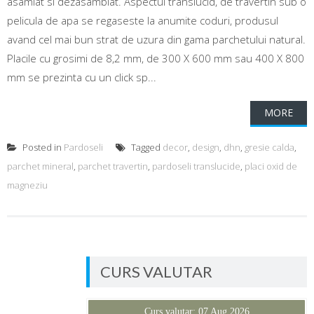
asamlat si dezasamblat. Aspectul translucid, de travertin sub o
pelicula de apa se regaseste la anumite coduri, produsul
avand cel mai bun strat de uzura din gama parchetului natural.
Placile cu grosimi de 8,2 mm, de 300 X 600 mm sau 400 X 800
mm se prezinta cu un click sp...
MORE
Posted in
Pardoseli
Tagged
decor
,
design
,
dhn
,
gresie calda
,
parchet mineral
,
parchet travertin
,
pardoseli translucide
,
placi oxid de
magneziu
CURS VALUTAR
Curs valutar: 07 Aug 2026