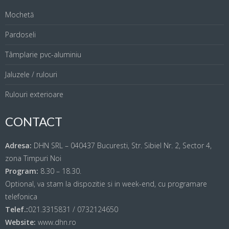
Mochetă
Pardoseli
Tâmplarie pvc-aluminiu
Jaluzele / rulouri
Rulouri exterioare
CONTACT
Adresa:
DHN SRL – 040437 Bucuresti, Str. Sibiel Nr. 2, Sector 4,
zona Timpuri Noi
Program:
8.30 – 18.30.
Optional, va stam la dispozitie si in week-end, cu programare
telefonica
Telef.:
021.3315831 / 0732124650
Website:
www.dhn.ro