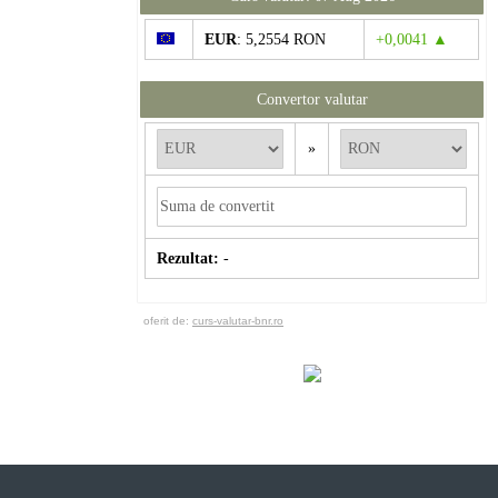
EUR
: 5,2554 RON
+0,0041 ▲
Convertor valutar
»
Rezultat:
-
oferit de:
curs-valutar-bnr.ro