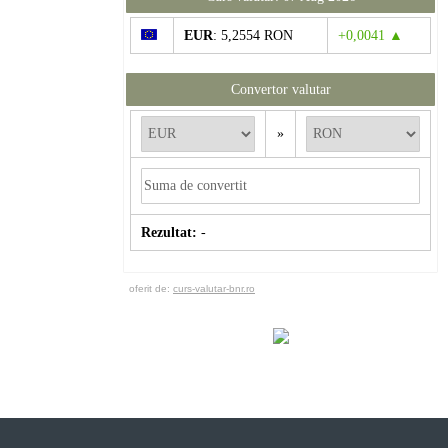
EUR
: 5,2554 RON
+0,0041 ▲
Convertor valutar
»
Rezultat:
-
oferit de:
curs-valutar-bnr.ro