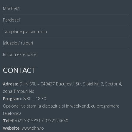
Mochetă
Pardoseli
Tâmplarie pvc-aluminiu
Jaluzele / rulouri
Rulouri exterioare
CONTACT
Adresa:
DHN SRL – 040437 Bucuresti, Str. Sibiel Nr. 2, Sector 4,
zona Timpuri Noi
Program:
8.30 – 18.30.
Optional, va stam la dispozitie si in week-end, cu programare
telefonica
Telef.:
021.3315831 / 0732124650
Website:
www.dhn.ro