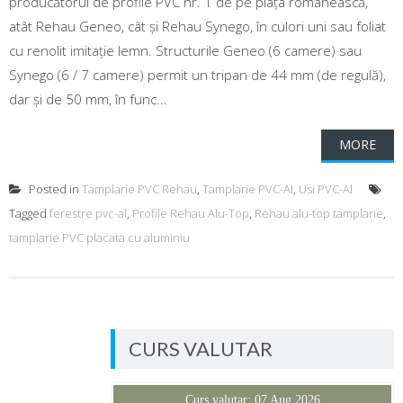
producătorul de profile PVC nr. 1 de pe piața românească,
atât Rehau Geneo, cât și Rehau Synego, în culori uni sau foliat
cu renolit imitație lemn. Structurile Geneo (6 camere) sau
Synego (6 / 7 camere) permit un tripan de 44 mm (de regulă),
dar și de 50 mm, în func...
MORE
Posted in
Tamplarie PVC Rehau
,
Tamplarie PVC-AI
,
Usi PVC-Al
Tagged
ferestre pvc-al
,
Profile Rehau Alu-Top
,
Rehau alu-top tamplarie
,
tamplarie PVC placata cu aluminiu
CURS VALUTAR
Curs valutar: 07 Aug 2026