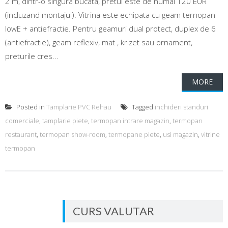
2 m, dintr-o singura bucata, pretul este de numai 120 EUR
(incluzand montajul). Vitrina este echipata cu geam ternopan
lowE + antiefractie. Pentru geamuri dual protect, duplex de 6
(antiefractie), geam reflexiv, mat , krizet sau ornament,
preturile cres...
MORE
Posted in
Tamplarie PVC Rehau
Tagged
inchideri standuri
comerciale
,
tamplarie piete
,
termopan intrare magazin
,
termopan
restaurant
,
termopan show-room
,
termopane piete
,
usi magazin
,
vitrine
termopan
CURS VALUTAR