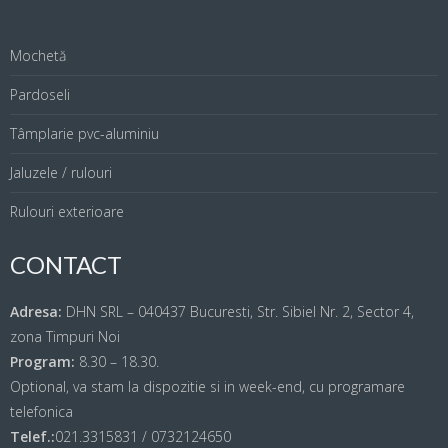
Mochetă
Pardoseli
Tâmplarie pvc-aluminiu
Jaluzele / rulouri
Rulouri exterioare
CONTACT
Adresa:
DHN SRL – 040437 Bucuresti, Str. Sibiel Nr. 2, Sector 4,
zona Timpuri Noi
Program:
8.30 – 18.30.
Optional, va stam la dispozitie si in week-end, cu programare
telefonica
Telef.:
021.3315831 / 0732124650