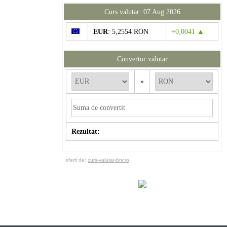
Curs valutar: 07 Aug 2026
EUR
: 5,2554 RON
+0,0041 ▲
Convertor valutar
»
Rezultat:
-
oferit de:
curs-valutar-bnr.ro