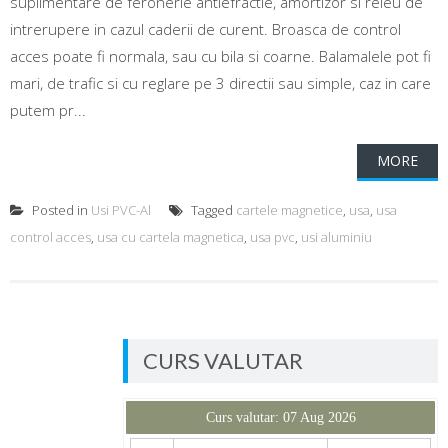
suplimentare de feronerie antiefractie, amortizor si releu de
intrerupere in cazul caderii de curent. Broasca de control
acces poate fi normala, sau cu bila si coarne. Balamalele pot fi
mari, de trafic si cu reglare pe 3 directii sau simple, caz in care
putem pr...
MORE
Posted in
Usi PVC-Al
Tagged
cartele magnetice
,
usa
,
usa
control acces
,
usa cu cartela magnetica
,
usa pvc
,
usi aluminiu
CURS VALUTAR
Curs valutar: 07 Aug 2026