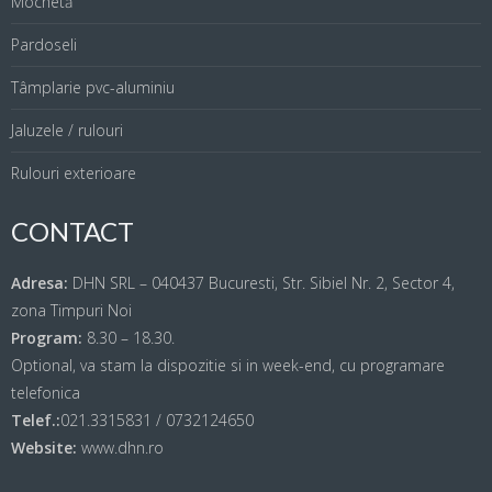
Mochetă
Pardoseli
Tâmplarie pvc-aluminiu
Jaluzele / rulouri
Rulouri exterioare
CONTACT
Adresa:
DHN SRL – 040437 Bucuresti, Str. Sibiel Nr. 2, Sector 4,
zona Timpuri Noi
Program:
8.30 – 18.30.
Optional, va stam la dispozitie si in week-end, cu programare
telefonica
Telef.:
021.3315831 / 0732124650
Website:
www.dhn.ro