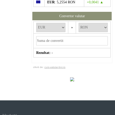
EUR
: 5,2554 RON
+0,0041 ▲
Convertor valutar
»
Rezultat:
-
oferit de:
curs-valutar-bnr.ro