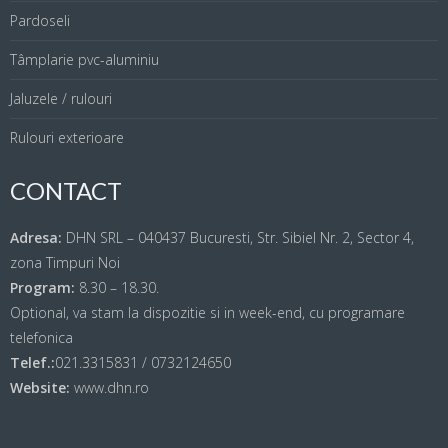
Pardoseli
Tâmplarie pvc-aluminiu
Jaluzele / rulouri
Rulouri exterioare
CONTACT
Adresa:
DHN SRL – 040437 Bucuresti, Str. Sibiel Nr. 2, Sector 4,
zona Timpuri Noi
Program:
8.30 – 18.30.
Optional, va stam la dispozitie si in week-end, cu programare
telefonica
Telef.:
021.3315831 / 0732124650
Website:
www.dhn.ro