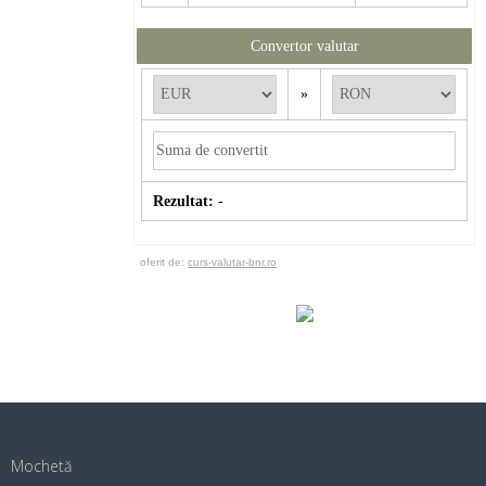
Convertor valutar
»
Rezultat:
-
oferit de:
curs-valutar-bnr.ro
Mochetă